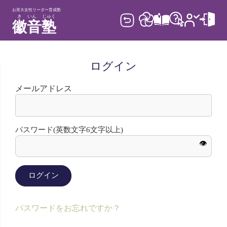
お茶大女性リーダー育成塾
き
いん
じゅく
徽
音
塾
ログイン
メールアドレス
パスワード(英数文字6文字以上)
👁
ログイン
パスワードをお忘れですか？